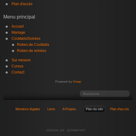
Plan d'accès
Menu principal
Accueil
Mariage
Cocktails/Soirées
Robes de Cocktails
Robes de soirées
Sur mesure
Cursus
Contact
Powered by
Xmap
Mentions légales
Liens
A Propos...
Plan du site
Plan d'accès