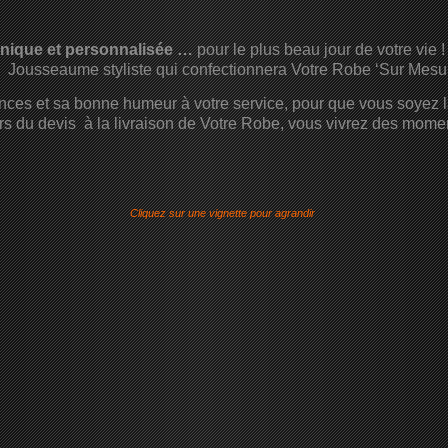
unique et personnalisée …
pour le plus beau jour de votre vie !
ic Jousseaume styliste qui confectionnera Votre Robe ‘Sur Mesu
ces et sa bonne humeur à votre service, pour que vous soyez la
rs du devis à la livraison de Votre Robe, vous vivrez des momen
Cliquez sur une vignette pour agrandir