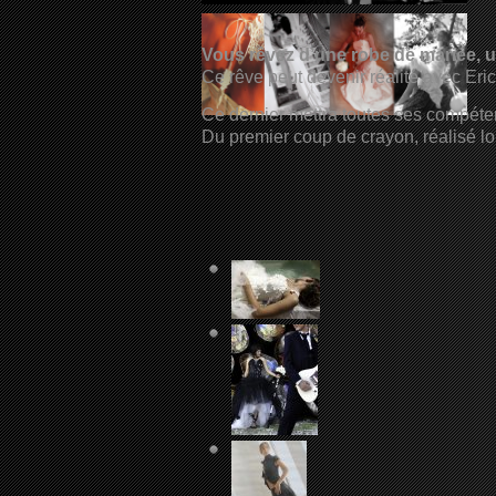
Vous rêvez d’une robe de mariée, 
Ce rêve peut devenir réalité avec Er
Ce dernier mettra toutes ses compéten
Du premier coup de crayon, réalisé lo