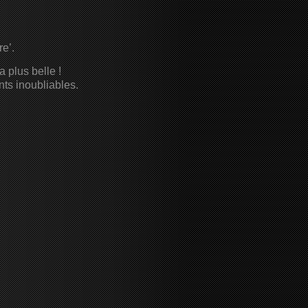
re’.
 plus belle !
ts inoubliables.