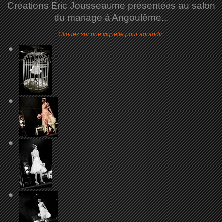
Créations Eric Jousseaume présentées au salon
du mariage à Angoulême...
Cliquez sur une vignette pour agrandir